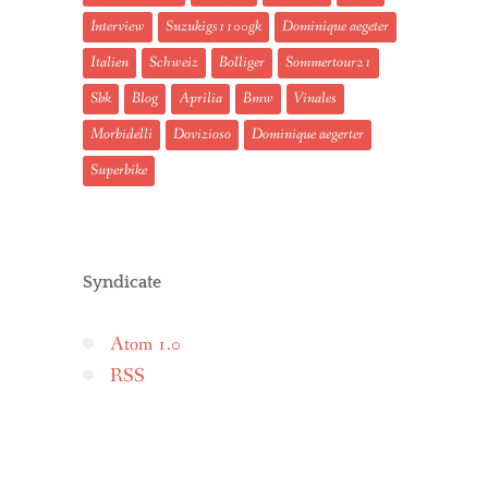
Interview
Suzukigs1100gk
Dominique aegeter
Italien
Schweiz
Bolliger
Sommertour21
Sbk
Blog
Aprilia
Bmw
Vinales
Morbidelli
Dovizioso
Dominique aegerter
Superbike
Syndicate
Atom 1.0
RSS