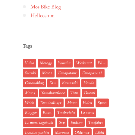
Mos Bike Blog
Hellcostum
Tags
Video
Motogp
Yamaha
Werkstatt
Film
Suzuki
Moto2
Europatour
Europa2018
Coronablog
Ktm
Kawasaki
Honda
Moto3
Yamahaxt600e
Tour
Ducati
Wsbk
Team bolliger
Motoe
Video
Spass
Blogger
Rossi
Testbericht
Le mans
Le mans tagebuch
Ssp
Enduro
Testfahrt
Lyndon poskitt
Marquez
Oldtimer
Lüthi