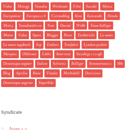
Video
Motogp
Yamaha
Werkstatt
Film
Suzuki
Moto2
Europatour
Europa2018
Coronablog
Ktm
Kawasaki
Honda
Moto3
Yamahaxt600e
Tour
Ducati
Wsbk
Team bolliger
Motoe
Video
Spass
Blogger
Rossi
Testbericht
Le mans
Le mans tagebuch
Ssp
Enduro
Testfahrt
Lyndon poskitt
Marquez
Oldtimer
Lüthi
Interview
Suzukigs1100gk
Dominique aegeter
Italien
Schweiz
Bolliger
Sommertour21
Sbk
Blog
Aprilia
Bmw
Vinales
Morbidelli
Dovizioso
Dominique aegerter
Superbike
Syndicate
Atom 1.0