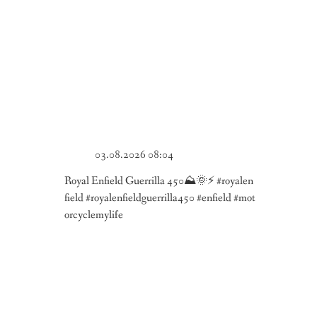
03.08.2026 08:04
Royal Enfield Guerrilla 450⛰️🌞⚡ #royalen
field #royalenfieldguerrilla450 #enfield #mot
orcyclemylife