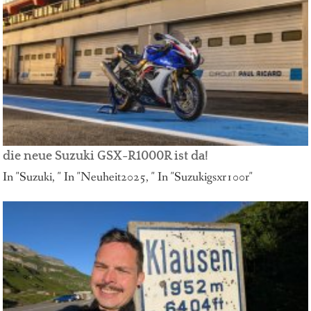
die neue Suzuki GSX-R1000R ist da!
In "Suzuki, " In "Neuheit2025, " In "Suzukigsxr100r"