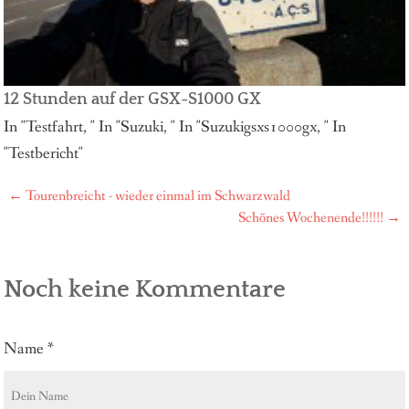
12 Stunden auf der GSX-S1000 GX
In "Testfahrt, " In "Suzuki, " In "Suzukigsxs1000gx, " In
"Testbericht"
←
Tourenbreicht - wieder einmal im Schwarzwald
Post
Schönes Wochenende!!!!!!
→
navigation
Noch keine Kommentare
Name
*