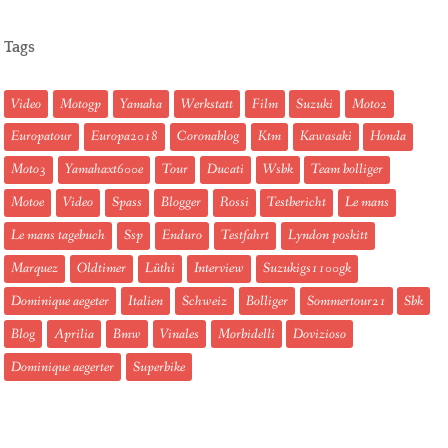
Tags
Video
Motogp
Yamaha
Werkstatt
Film
Suzuki
Moto2
Europatour
Europa2018
Coronablog
Ktm
Kawasaki
Honda
Moto3
Yamahaxt600e
Tour
Ducati
Wsbk
Team bolliger
Motoe
Video
Spass
Blogger
Rossi
Testbericht
Le mans
Le mans tagebuch
Ssp
Enduro
Testfahrt
Lyndon poskitt
Marquez
Oldtimer
Lüthi
Interview
Suzukigs1100gk
Dominique aegeter
Italien
Schweiz
Bolliger
Sommertour21
Sbk
Blog
Aprilia
Bmw
Vinales
Morbidelli
Dovizioso
Dominique aegerter
Superbike